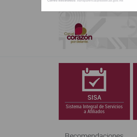
Correo electrónico:
transparencia@issstecali.gob.mx
SISA
Sistema Integral de Servicios
a Afiliados
Recomendaciones