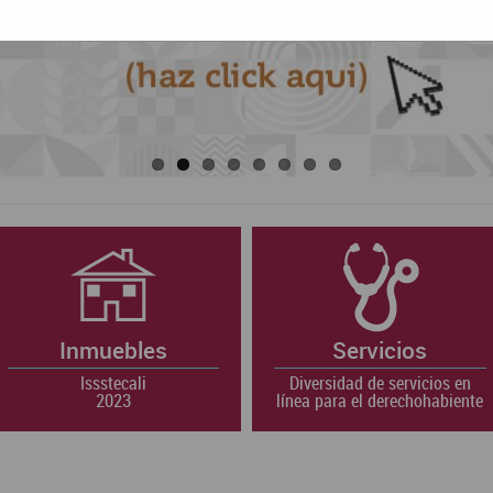
Inmuebles
Servicios
Issstecali
Diversidad de servicios en
2023
línea para el derechohabiente