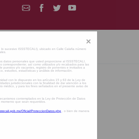
×
esivo ISSSTECALI), ubicado en Calle Calafia número
ales.
o los datos personales que usted proporcione al ISSSTECALI,
les correspondiente; así como utilizados y/o recabados para las
 de puestos y/o vacantes, registro de ponentes e invitados a
o, estudios, estadísticas y análisis de información.
midad con lo dispuesto en los artículos 15 y 63 de la Ley de
dades jurisdiccionales con la finalidad de dar atención a los
io médico, y para los fines señalados en el presente aviso de
os mecanismos contemplados en la Ley de Protección de Datos
 al momento que sean requeridos.
sstecali.gob.mx/Oficial/ProteccionDatos.php
, o bien de manera